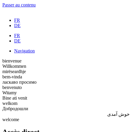
Passer au contenu
FR
DE
FR
DE
Navigation
b
i
e
n
v
e
n
u
e
W
i
l
l
k
o
m
m
e
n
m
i
r
ë
s
e
a
r
d
h
j
e
b
e
m
-
v
i
n
d
a
л
а
с
к
а
в
о
п
р
о
с
и
м
о
b
e
n
v
e
n
u
t
o
W
i
t
a
m
y
B
i
n
e
a
t
i
v
e
n
i
t
w
e
l
k
o
m
Д
о
б
р
о
д
о
ш
л
и
خ
و
ش
آ
م
د
ی
w
e
l
c
o
m
e
Accès direct