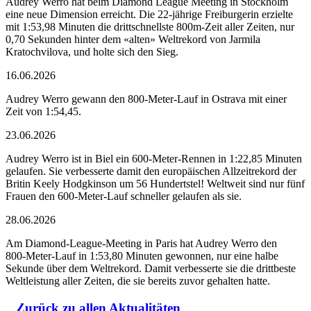
Audrey Werro hat beim Diamond League Meeting in Stockholm
eine neue Dimension erreicht. Die 22-jährige Freiburgerin erzielte
mit 1:53,98 Minuten die drittschnellste 800m-Zeit aller Zeiten, nur
0,70 Sekunden hinter dem «alten» Weltrekord von Jarmila
Kratochvilova, und holte sich den Sieg.
16.06.2026
Audrey Werro gewann den 800-Meter-Lauf in Ostrava mit einer
Zeit von 1:54,45.
23.06.2026
Audrey Werro ist in Biel ein 600‑Meter‑Rennen in 1:22,85 Minuten
gelaufen. Sie verbesserte damit den europäischen Allzeitrekord der
Britin Keely Hodgkinson um 56 Hundertstel! Weltweit sind nur fünf
Frauen den 600‑Meter‑Lauf schneller gelaufen als sie.
28.06.2026
Am Diamond‑League‑Meeting in Paris hat Audrey Werro den
800‑Meter‑Lauf in 1:53,80 Minuten gewonnen, nur eine halbe
Sekunde über dem Weltrekord. Damit verbesserte sie die drittbeste
Weltleistung aller Zeiten, die sie bereits zuvor gehalten hatte.
Zurück zu allen Aktualitäten