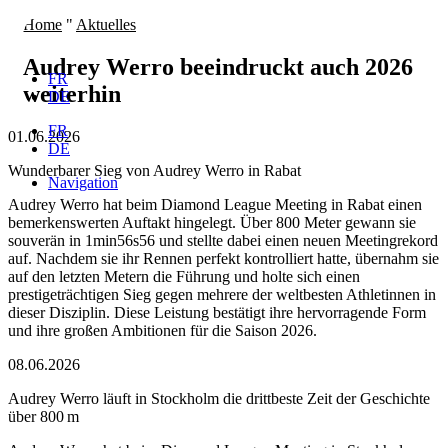
Zum
Home
"
Aktuelles
Inhalt
springen
Audrey Werro beeindruckt auch 2026
FR
weiterhin
DE
FR
01.06.2026
DE
Wunderbarer Sieg von Audrey Werro in Rabat
Navigation
Audrey Werro hat beim Diamond League Meeting in Rabat einen
bemerkenswerten Auftakt hingelegt. Über 800 Meter gewann sie
souverän in 1min56s56 und stellte dabei einen neuen Meetingrekord
auf. Nachdem sie ihr Rennen perfekt kontrolliert hatte, übernahm sie
auf den letzten Metern die Führung und holte sich einen
prestigeträchtigen Sieg gegen mehrere der weltbesten Athletinnen in
dieser Disziplin. Diese Leistung bestätigt ihre hervorragende Form
und ihre großen Ambitionen für die Saison 2026.
08.06.2026
Audrey Werro läuft in Stockholm die drittbeste Zeit der Geschichte
über 800 m