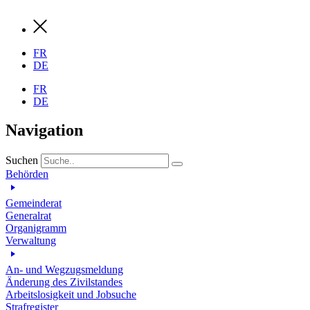
FR
DE
FR
DE
Navigation
Suchen
Behörden
Gemeinderat
Generalrat
Organigramm
Verwaltung
An- und Wegzugsmeldung
Änderung des Zivilstandes
Arbeitslosigkeit und Jobsuche
Strafregister