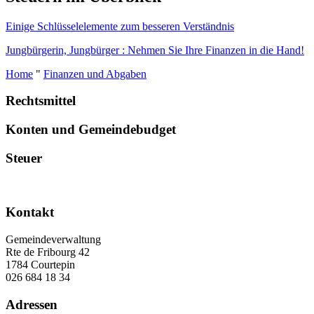
Einige Schlüsselelemente zum besseren Verständnis
Jungbürgerin, Jungbürger : Nehmen Sie Ihre Finanzen in die Hand!
Home
"
Finanzen und Abgaben
Rechtsmittel
Konten und Gemeindebudget
Steuer
Kontakt
Gemeindeverwaltung
Rte de Fribourg 42
1784 Courtepin
026 684 18 34
Adressen